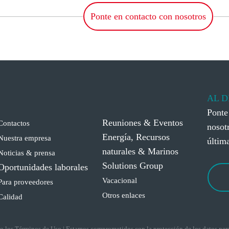
Ponte en contacto con nosotros
AL D
Ponte
Reuniones & Eventos
Contactos
nosotr
Energía, Recursos
Nuestra empresa
últim
naturales & Marinos
Noticias & prensa
Solutions Group
Oportunidades laborales
Vacacional
Para proveedores
Otros enlaces
Calidad
do los
Términos de Uso
|
Estamos comprometidos con la protección de los datos perso