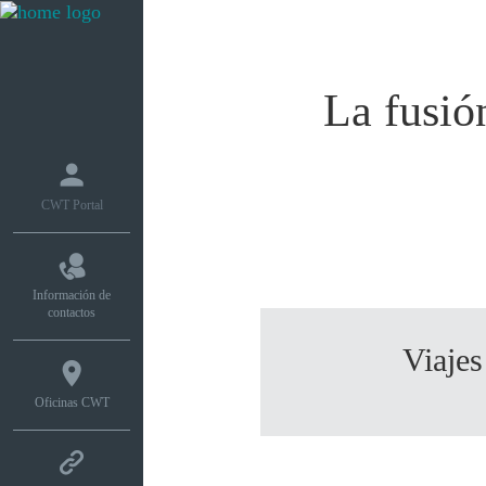
Qué hacemos
Cóm
La fusió
CWT Portal
Información de
contactos
Viajes
Oficinas CWT