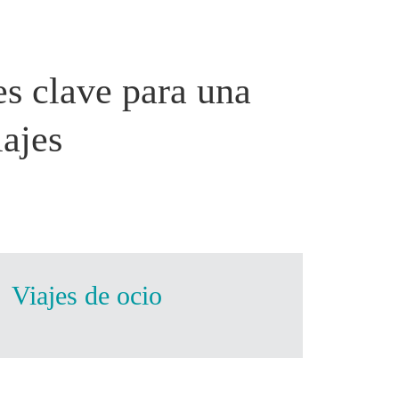
Costa Rica
& gestión del viaje
es clave para una
iajes
Viajes de ocio