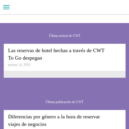
Toggle
navigation
Tu compañero de viajes global
CWT es líder
en RSC
Última noticia de CWT
Lee la nota de prensa
Las reservas de hotel hechas a través de CWT
To Go despegan
квітня 14, 2016
Última publicación de CWT
Diferencias por género a la hora de reservar
viajes de negocios