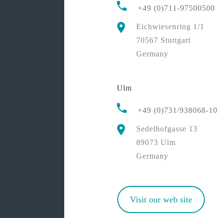
+49 (0)711-97500500
Eichwiesenring 1/1
70567 Stuttgart
Germany
Ulm
+49 (0)731/938068-10
Sedelhofgasse 13
89073 Ulm
Germany
Visit our web site