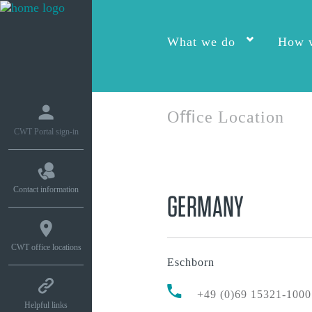
What we do
How w
Oﬃce Location
CWT Portal sign-in
Contact information
GERMANY
CWT office locations
Eschborn
+49 (0)69 15321-1000
Helpful links