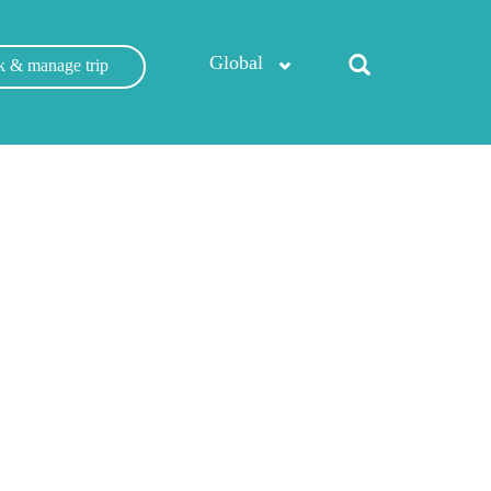
Global
 & manage trip