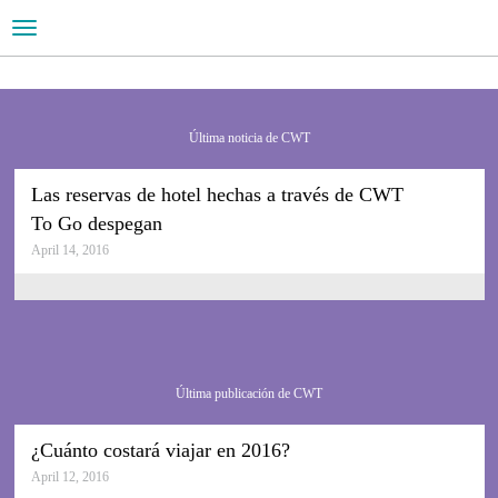
Toggle
navigation
Tu compañero de viajes global
CWT es líder
en RSC
Última noticia de CWT
Lee la nota de prensa
Las reservas de hotel hechas a través de CWT
To Go despegan
April 14, 2016
Última publicación de CWT
¿Cuánto costará viajar en 2016?
April 12, 2016