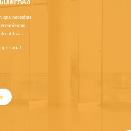
 COMPRAS
n que necesitas
herramientas
do utilizar.
mpresarial
ón