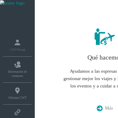
Qué hacemos
Cóm
CWT Portal
Qué hacem
Ayudamos a las espresas 
Información de
contactos
gestionar mejor los viajes y 
los eventos y a cuidar a 
Oficinas CWT
Más