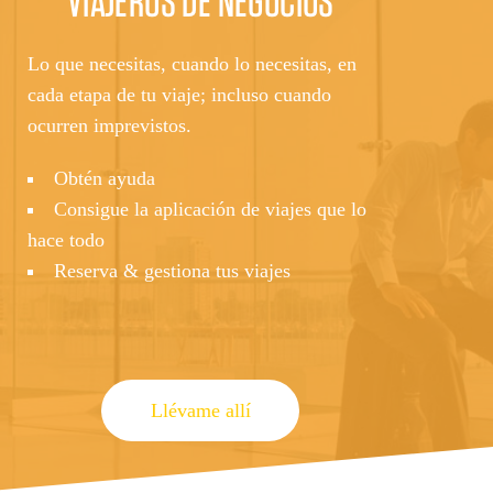
VIAJEROS DE NEGOCIOS
Lo que necesitas, cuando lo necesitas, en
cada etapa de tu viaje; incluso cuando
ocurren imprevistos.
Obtén ayuda
Consigue la aplicación de viajes que lo
hace todo
Reserva & gestiona tus viajes
Llévame allí