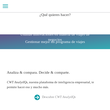
Toggle
navigation
¿Qué quieres hacer?
TECNOLOGÍA APLICADA A LOS VIAJES
Últimas innovaciones en materia de viajes de
negocios
Gestionar mejor mi programa de viajes
Analiza & compara. Decide & comparte.
CWT AnalytIQs
, nuestra plataforma de inteligencia empresarial, te
permite hacer eso y mucho más.
Descubre
CWT AnalytIQs