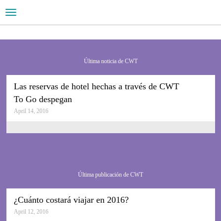
Toggle
navigation
Tu compañero de viajes global
CWT es líder
en RSC
Última noticia de CWT
Lee la nota de prensa
Las reservas de hotel hechas a través de CWT
To Go despegan
April 14, 2016
Última publicación de CWT
¿Cuánto costará viajar en 2016?
April 12, 2016