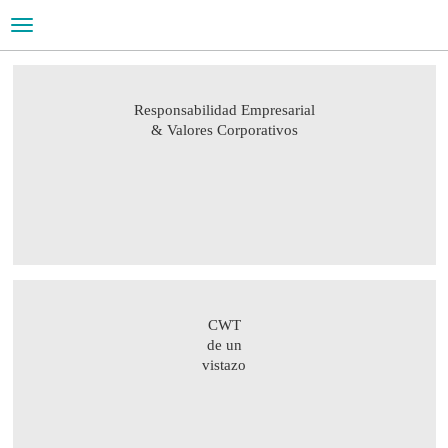
Toggle
navigation
NUESTRA EMPRESA
Responsabilidad Empresarial
& Valores Corporativos
Un líder global especializado en la gestión de viajes
CWT
de un
vistazo