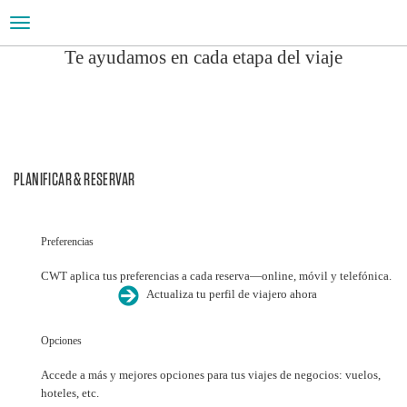
Toggle
navigation
Te ayudamos en cada etapa del viaje
ATENCIÓN AL VIAJERO
Te proporcionamos el servicio y las herramientas que
necesitas para que tus viajes sean productivos
PLANIFICAR & RESERVAR
Preferencias
CWT aplica tus preferencias a cada reserva—online, móvil y telefónica.
Actualiza tu perfil de viajero ahora
Opciones
Accede a más y mejores opciones para tus viajes de negocios: vuelos,
hoteles, etc.